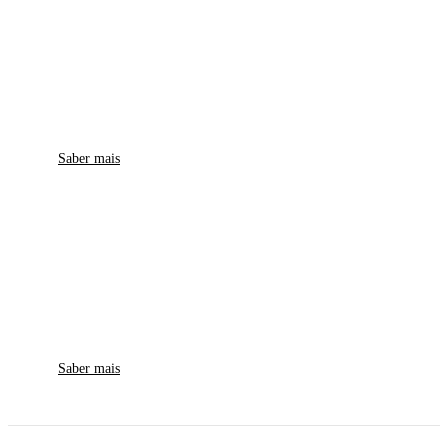
Padrões de
Qualidade
Conheça os nossos Acordos
Saber mais
Equipa
Profissional
Conheça a Eyesforyou
Saber mais
De forma fácil, rápida e segura