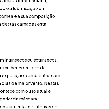
 camada intermediária,
ão é a lubrificação em
a córnea e a sua composição
ma destas camadas está
m intrínsecos ou extrínsecos.
em mulheres em fase de
o a exposição a ambientes com
dias de maior vento. Nestas
ontece com o uso atual e
uperior da máscara,
mbém aumenta os sintomas de