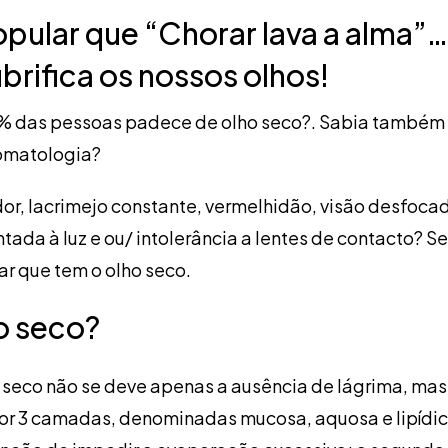
popular que “Chorar lava a alma”…
brifica os nossos olhos!
5% das pessoas padece de olho seco?. Sabia também
tomatologia?
dor, lacrimejo constante, vermelhidão, visão desfoca
ada à luz e ou/ intolerância a lentes de contacto? S
ar que tem o olho seco.
o seco?
ho seco não se deve apenas a ausência de lágrima, ma
or 3 camadas, denominadas mucosa, aquosa e lipídica