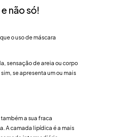
 e não só!
 que o uso de máscara
da, sensação de areia ou corpo
e sim, se apresenta um ou mais
s também a sua fraca
. A camada lipídica é a mais