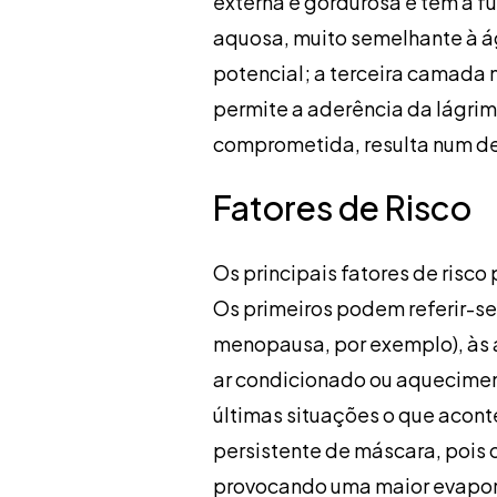
externa e gordurosa e tem a 
aquosa, muito semelhante à ág
potencial; a terceira camada 
permite a aderência da lágrim
comprometida, resulta num des
Fatores de Risco
Os principais fatores de risco
Os primeiros podem referir-s
menopausa, por exemplo), às a
ar condicionado ou aquecimen
últimas situações o que acon
persistente de máscara, pois 
provocando uma maior evapora