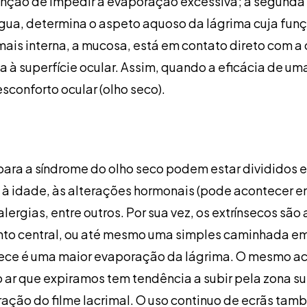
função de impedir a evaporação excessiva; a segunda
ua, determina o aspeto aquoso da lágrima cuja funç
mais interna, a mucosa, está em contato direto com 
a à superfície ocular. Assim, quando a eficácia de u
conforto ocular (olho seco).
 para a síndrome do olho seco podem estar divididos e
e à idade, às alterações hormonais (pode acontecer 
lergias, entre outros. Por sua vez, os extrínsecos sã
to central, ou até mesmo uma simples caminhada em 
tece é uma maior evaporação da lágrima. O mesmo ac
o ar que expiramos tem tendência a subir pela zona s
ção do filme lacrimal. O uso continuo de ecrãs ta